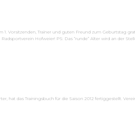
 1. Vorsitzenden, Trainer und guten Freund zum Geburtstag gratu
adsportverein Hofweier! PS: Das “runde” Alter wird an der Stelle
r, hat das Trainingsbuch für die Saison 2012 fertiggestellt. Vere