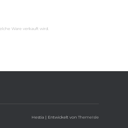
elche Ware verkauft wird.
Hestia | Entwickelt von
ThemeIsle