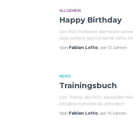
ALLGEMEIN
Happy Birthday
Der RSV Hofweier darf heute seinem
viele weitere gemeinsame Jahre im R
Von
Fabian Lotto
, vor
13 Jahren
NEWS
Trainingsbuch
Der Trainer des RSV, Alexander Wörte
info@rsv-hofweier.de anfordern.
Von
Fabian Lotto
, vor
15 Jahren