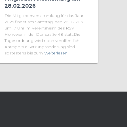
28.02.2026
Die Mitgliederversammlung für das Jahr
2025 findet am Samstag, den 28.02.206
um 17 Uhr im Vereinsheim des RSV
Hofweier in der Dorfstraße 48 statt.Die
Tagesordnung wird noch veröffentlicht.
Anträge zur Satzungsänderung sind
spätestens bis zum
Weiterlesen