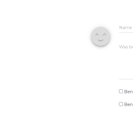
Nam
Was be
Ben
Bena