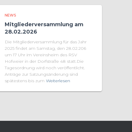
NEWS
Mitgliederversammlung am
28.02.2026
Die Mitgliederversammlung für das Jahr
2025 findet am Samstag, den 28.02.206
um 17 Uhr im Vereinsheim des RSV
Hofweier in der Dorfstraße 48 statt.Die
Tagesordnung wird noch veröffentlicht.
Anträge zur Satzungsänderung sind
spätestens bis zum
Weiterlesen