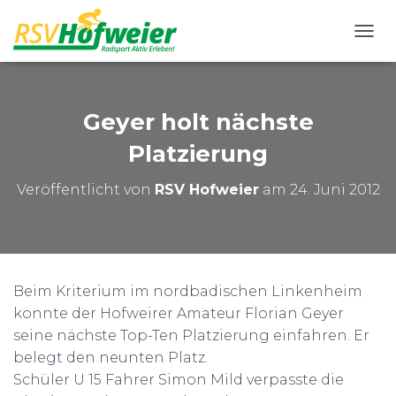
N
A
V
I
G
Geyer holt nächste
A
T
Platzierung
I
O
Veröffentlicht von
RSV Hofweier
am
24. Juni 2012
N
U
M
S
C
H
Beim Kriterium im nordbadischen Linkenheim
A
konnte der Hofweirer Amateur Florian Geyer
L
T
seine nächste Top-Ten Platzierung einfahren. Er
E
belegt den neunten Platz.
N
Schüler U 15 Fahrer Simon Mild verpasste die