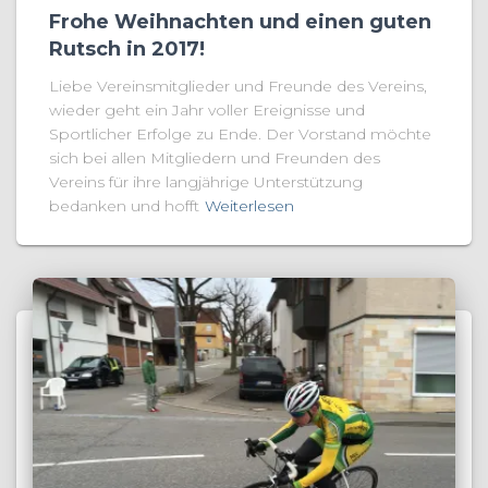
Frohe Weihnachten und einen guten
Rutsch in 2017!
Liebe Vereinsmitglieder und Freunde des Vereins,
wieder geht ein Jahr voller Ereignisse und
Sportlicher Erfolge zu Ende. Der Vorstand möchte
sich bei allen Mitgliedern und Freunden des
Vereins für ihre langjährige Unterstützung
bedanken und hofft
Weiterlesen