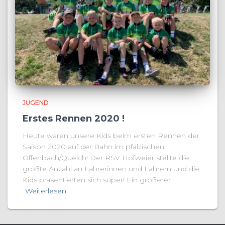
JUGEND
Erstes Rennen 2020 !
Heute waren unsere Kids beim ersten Rennen der
Saison 2020 auf der Bahn im pfälzischen
Offenbach/Queich! Der RSV Hofweier stellte die
größte Anzahl an Fahrerinnen und Fahrern und die
Kids präsentierten sich super! Ein größerer
Weiterlesen