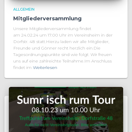
ALLGEMEIN
Mitgliederversammlung
Unsere Mitgliederversammlung findet
am 24.02.24 um 17.00 Uhr im Vereinsheim in der
Dorfstr. 48 statt.Hierzu laden wir alle Mitglieder,
Freunde und Gönner recht herzlich ein.Die
Tagesordnungspunkte sind wie folgt: Wir freuen
uns auf eine zahlreichte Teilnahme.Im Anschluss
findet im
Weiterlesen